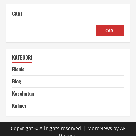
Dilahan
Kering
Solusi
CARI
Tepat
untuk
Ketahanan
Pangan
CARI
KATEGORI
Bisnis
Blog
Kesehatan
Kuliner
Copyright © All rights reserved.
|
MoreNews
by AF
themes.