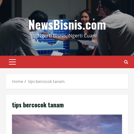
Skip
to
content
NewsBisnis.com
Ngerti Bisnis, Ngerti Cuan!
Primary
Menu
Home
tips bercocok tanam
tips bercocok tanam