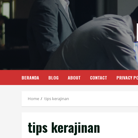
Skip
to
content
BERANDA
BLOG
ABOUT
CONTACT
PRIVACY PO
Home
tips kerajinan
tips kerajinan