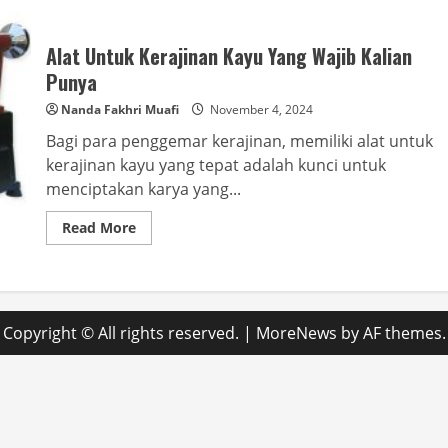
Alat Untuk Kerajinan Kayu Yang Wajib Kalian
Punya
Nanda Fakhri Muafi
November 4, 2024
Bagi para penggemar kerajinan, memiliki alat untuk
kerajinan kayu yang tepat adalah kunci untuk
menciptakan karya yang...
Read
Read More
more
about
Alat
Untuk
Kerajinan
Kayu
Yang
Copyright © All rights reserved.
|
MoreNews
by AF themes.
Wajib
Kalian
Punya