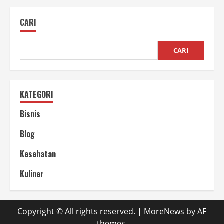
Menggunakan
Hand
Sealer
CARI
dengan
Benar
CARI
KATEGORI
Bisnis
Blog
Kesehatan
Kuliner
Copyright © All rights reserved.
|
MoreNews
by AF
themes.