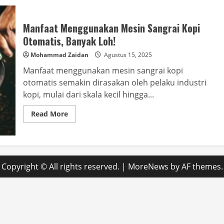
Manfaat Menggunakan Mesin Sangrai Kopi
Otomatis, Banyak Loh!
Mohammad Zaidan
Agustus 15, 2025
Manfaat menggunakan mesin sangrai kopi
otomatis semakin dirasakan oleh pelaku industri
kopi, mulai dari skala kecil hingga...
Read
Read More
more
about
Manfaat
Menggunakan
Mesin
Sangrai
Kopi
Copyright © All rights reserved.
|
MoreNews
by AF themes.
Otomatis,
Banyak
Loh!