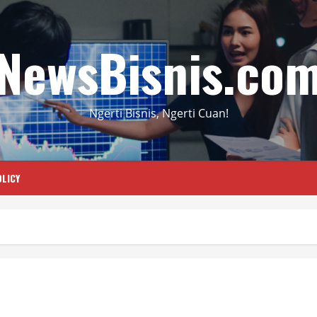
NewsBisnis.co
Ngerti Bisnis, Ngerti Cuan!
LICY