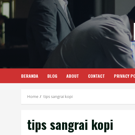
Skip
to
content
BERANDA
BLOG
ABOUT
CONTACT
PRIVACY PO
Home
tips sangrai kopi
tips sangrai kopi