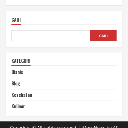
Strategi
SEO
Google
Efektif
CARI
untuk
Optimasi
Website
Bisnis
CARI
KATEGORI
Bisnis
Blog
Kesehatan
Kuliner
Copyright © All rights reserved.
|
MoreNews
by AF