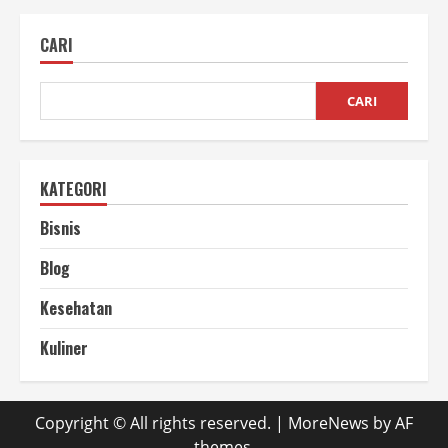
Update
Website
Mudah
CARI
tanpa
Ribet
untuk
Pemula
CARI
KATEGORI
Bisnis
Blog
Kesehatan
Kuliner
Copyright © All rights reserved.
|
MoreNews
by AF
themes.