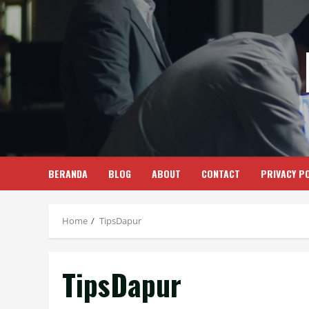
Skip
to
content
BERANDA
BLOG
ABOUT
CONTACT
PRIVACY PO
Home
TipsDapur
TipsDapur