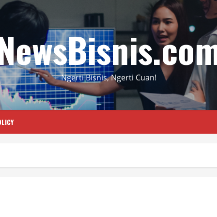
NewsBisnis.co
Ngerti Bisnis, Ngerti Cuan!
LICY