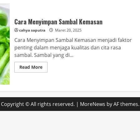
Cara Menyimpan Sambal Kemasan
cahya saputra
Maret 20, 2025
Cara Menyimpan Sambal Kemasan menjadi faktor
penting dalam menjaga kualitas dan cita rasa
sambal. Sambal yang di...
Read
Read More
more
about
Cara
Menyimpan
Sambal
Kemasan
Copyright © All rights reserved.
|
MoreNews
by AF themes.