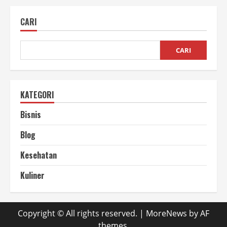
Sawit
untuk
CARI
Kesehatan
CARI
KATEGORI
Bisnis
Blog
Kesehatan
Kuliner
Copyright © All rights reserved.
|
MoreNews
by AF
themes.