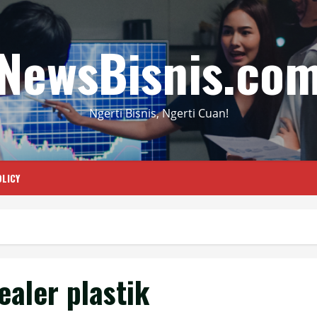
NewsBisnis.co
Ngerti Bisnis, Ngerti Cuan!
LICY
aler plastik