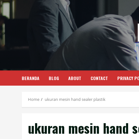
Skip
to
content
BERANDA
BLOG
ABOUT
CONTACT
PRIVACY PO
Home
ukuran mesin hand sealer plastik
ukuran mesin hand se