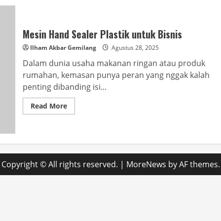
Mesin Hand Sealer Plastik untuk Bisnis
Ilham Akbar Gemilang
Agustus 28, 2025
Dalam dunia usaha makanan ringan atau produk
rumahan, kemasan punya peran yang nggak kalah
penting dibanding isi...
Read
Read More
more
about
Mesin
Hand
Sealer
Plastik
untuk
Bisnis
Copyright © All rights reserved.
|
MoreNews
by AF themes.