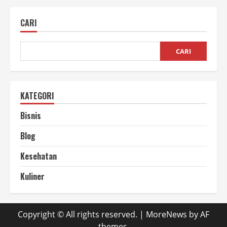
Salak
Buat
Kesehatan
CARI
yang
Wajib
Diketahui
CARI
KATEGORI
Bisnis
Blog
Kesehatan
Kuliner
Copyright © All rights reserved.
|
MoreNews
by AF
themes.