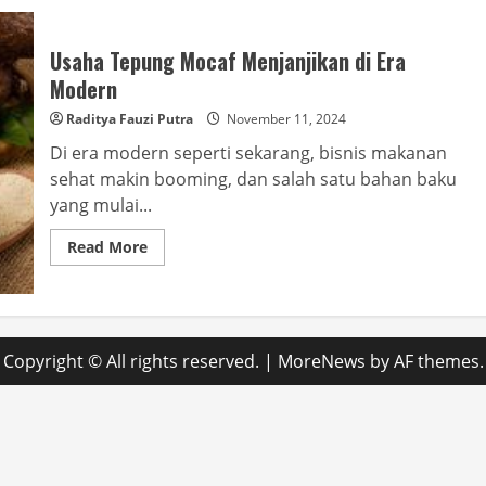
Usaha Tepung Mocaf Menjanjikan di Era
Modern
Raditya Fauzi Putra
November 11, 2024
Di era modern seperti sekarang, bisnis makanan
sehat makin booming, dan salah satu bahan baku
yang mulai...
Read
Read More
more
about
Usaha
Tepung
Mocaf
Menjanjikan
di
Copyright © All rights reserved.
|
MoreNews
by AF themes.
Era
Modern