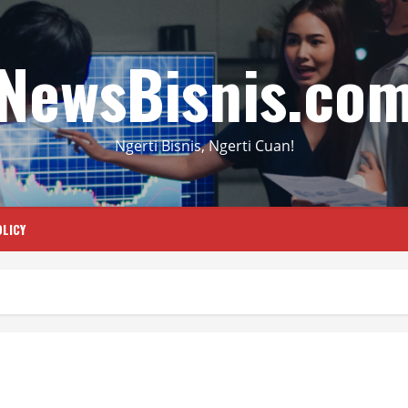
NewsBisnis.co
Ngerti Bisnis, Ngerti Cuan!
LICY