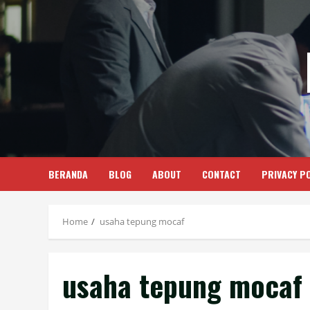
Skip
to
content
BERANDA
BLOG
ABOUT
CONTACT
PRIVACY PO
Home
usaha tepung mocaf
usaha tepung mocaf