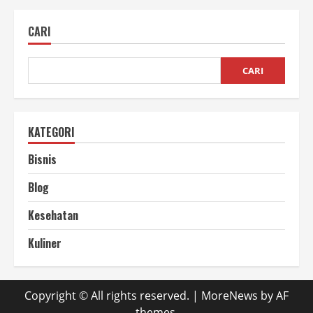
Kemasan
Menarik
Vacuum
CARI
untuk
Produk
Lebih
Menjual
CARI
KATEGORI
Bisnis
Blog
Kesehatan
Kuliner
Copyright © All rights reserved.
|
MoreNews
by AF
themes.