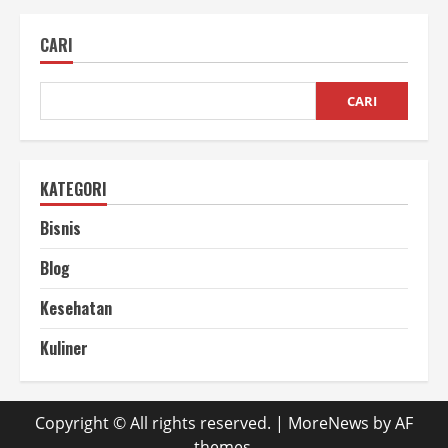
Fryer
Buah
Praktis
CARI
untuk
Bisnis
Camilan
Modern
CARI
KATEGORI
Bisnis
Blog
Kesehatan
Kuliner
Copyright © All rights reserved.
|
MoreNews
by AF
themes.