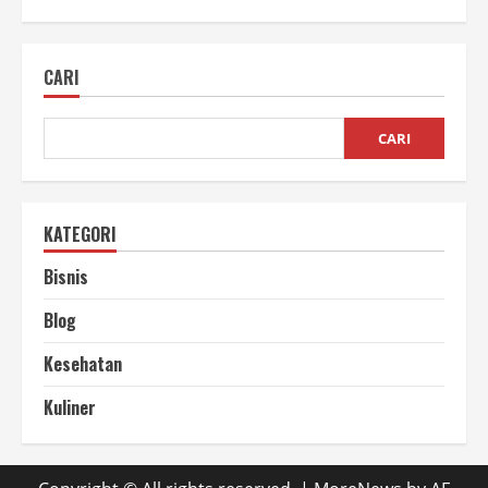
Penggorengan
Vacuum
Profesional
Teknologi
CARI
Modern
untuk
Hasil
Keripik
Premium
CARI
KATEGORI
Bisnis
Blog
Kesehatan
Kuliner