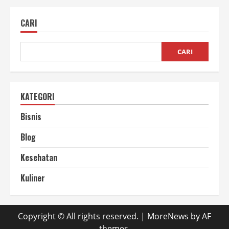
Workshop
Konten
Long
CARI
Form
untuk
Kreator
Pemula
CARI
KATEGORI
Bisnis
Blog
Kesehatan
Kuliner
Copyright © All rights reserved.
|
MoreNews
by AF
themes.