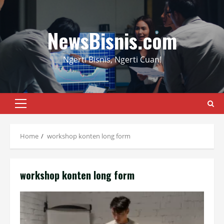
Skip
to
content
NewsBisnis.com
Ngerti Bisnis, Ngerti Cuan!
Primary
Menu
Home
workshop konten long form
workshop konten long form