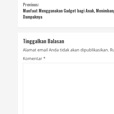
Continue
Previous:
Manfaat Menggunakan Gadget bagi Anak, Menimban
Reading
Dampaknya
Tinggalkan Balasan
Alamat email Anda tidak akan dipublikasikan.
Ru
Komentar
*