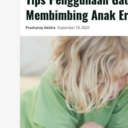
Membimbing Anak Era
Prashanty Adzkia
September 18, 2025