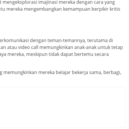
t mengeksplorasi imajinasi mereka dengan cara yang
antu mereka mengembangkan kemampuan berpikir kritis
erkomunikasi dengan teman-temannya, terutama di
esan atau video call memungkinkan anak-anak untuk tetap
aya mereka, meskipun tidak dapat bertemu secara
ng memungkinkan mereka belajar bekerja sama, berbagi,