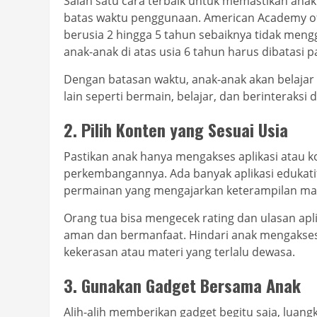
Salah satu cara terbaik untuk memastikan ana
batas waktu penggunaan. American Academy of
berusia 2 hingga 5 tahun sebaiknya tidak meng
anak-anak di atas usia 6 tahun harus dibatasi p
Dengan batasan waktu, anak-anak akan belajar
lain seperti bermain, belajar, dan berinteraks
2.
Pilih Konten yang Sesuai Usia
Pastikan anak hanya mengakses aplikasi atau k
perkembangannya. Ada banyak aplikasi edukatif
permainan yang mengajarkan keterampilan mat
Orang tua bisa mengecek rating dan ulasan apl
aman dan bermanfaat. Hindari anak mengakses 
kekerasan atau materi yang terlalu dewasa.
3.
Gunakan Gadget Bersama Anak
Alih-alih memberikan gadget begitu saja, lua