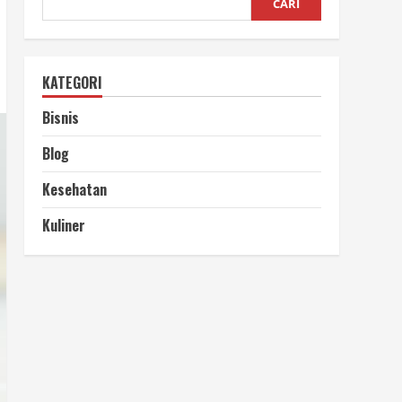
CARI
KATEGORI
Bisnis
Blog
Kesehatan
Kuliner