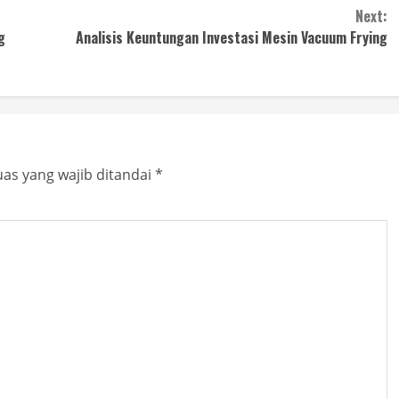
Next:
g
Analisis Keuntungan Investasi Mesin Vacuum Frying
as yang wajib ditandai
*