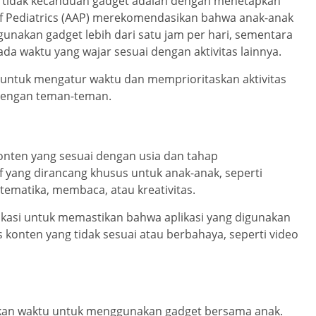
k tidak kecanduan gadget adalah dengan menetapkan
 Pediatrics (AAP) merekomendasikan bahwa anak-anak
gunakan gadget lebih dari satu jam per hari, sementara
ada waktu yang wajar sesuai dengan aktivitas lainnya.
 untuk mengatur waktu dan memprioritaskan aktivitas
i dengan teman-teman.
onten yang sesuai dengan usia dan tahap
 yang dirancang khusus untuk anak-anak, seperti
ematika, membaca, atau kreativitas.
ikasi untuk memastikan bahwa aplikasi yang digunakan
konten yang tidak sesuai atau berbahaya, seperti video
ngkan waktu untuk menggunakan gadget bersama anak.