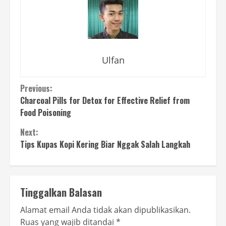
Ulfan
Continue
Previous:
Charcoal Pills for Detox for Effective Relief from
Reading
Food Poisoning
Next:
Tips Kupas Kopi Kering Biar Nggak Salah Langkah
Tinggalkan Balasan
Alamat email Anda tidak akan dipublikasikan.
Ruas yang wajib ditandai
*