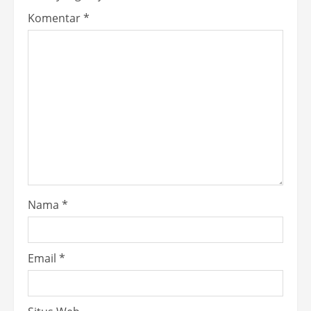
Komentar
*
Nama
*
Email
*