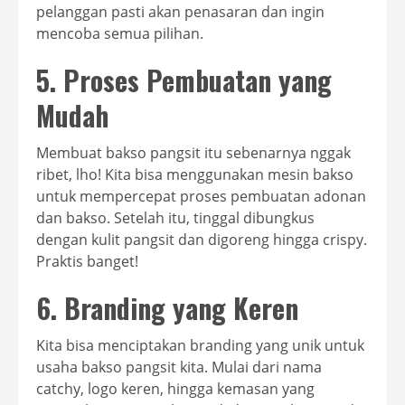
pelanggan pasti akan penasaran dan ingin
mencoba semua pilihan.
5. Proses Pembuatan yang
Mudah
Membuat bakso pangsit itu sebenarnya nggak
ribet, lho! Kita bisa menggunakan mesin bakso
untuk mempercepat proses pembuatan adonan
dan bakso. Setelah itu, tinggal dibungkus
dengan kulit pangsit dan digoreng hingga crispy.
Praktis banget!
6. Branding yang Keren
Kita bisa menciptakan branding yang unik untuk
usaha bakso pangsit kita. Mulai dari nama
catchy, logo keren, hingga kemasan yang