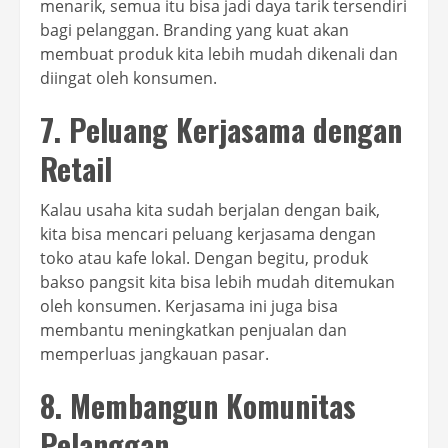
menarik, semua itu bisa jadi daya tarik tersendiri
bagi pelanggan. Branding yang kuat akan
membuat produk kita lebih mudah dikenali dan
diingat oleh konsumen.
7. Peluang Kerjasama dengan
Retail
Kalau usaha kita sudah berjalan dengan baik,
kita bisa mencari peluang kerjasama dengan
toko atau kafe lokal. Dengan begitu, produk
bakso pangsit kita bisa lebih mudah ditemukan
oleh konsumen. Kerjasama ini juga bisa
membantu meningkatkan penjualan dan
memperluas jangkauan pasar.
8. Membangun Komunitas
Pelanggan