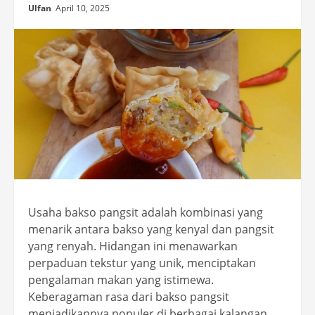
Ulfan
April 10, 2025
Usaha bakso pangsit adalah kombinasi yang
menarik antara bakso yang kenyal dan pangsit
yang renyah. Hidangan ini menawarkan
perpaduan tekstur yang unik, menciptakan
pengalaman makan yang istimewa.
Keberagaman rasa dari bakso pangsit
menjadikannya populer di berbagai kalangan.