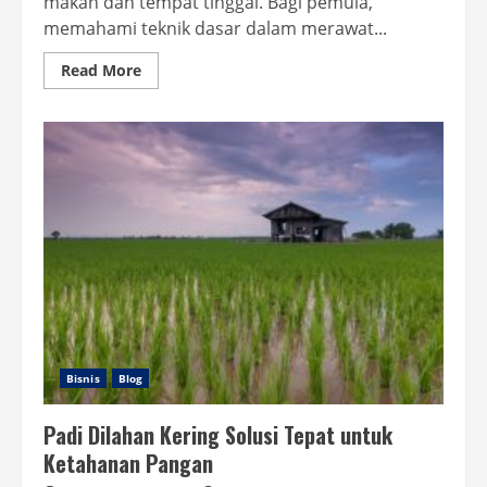
makan dan tempat tinggal. Bagi pemula,
memahami teknik dasar dalam merawat...
Read
Read More
more
about
Panduan
Memelihara
Sapi
yang
Baik
dan
Benar
untuk
Pemula
Bisnis
Blog
Padi Dilahan Kering Solusi Tepat untuk
Ketahanan Pangan