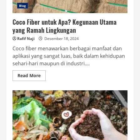
Blog
Coco Fiber untuk Apa? Kegunaan Utama
yang Ramah Lingkungan
Rafif Naji
Desember 18, 2024
Coco fiber menawarkan berbagai manfaat dan
aplikasi yang sangat luas, baik dalam kehidupan
sehari-hari maupun di industri....
Read
Read More
more
about
Coco
Fiber
untuk
Apa?
Kegunaan
Utama
yang
Ramah
Lingkungan