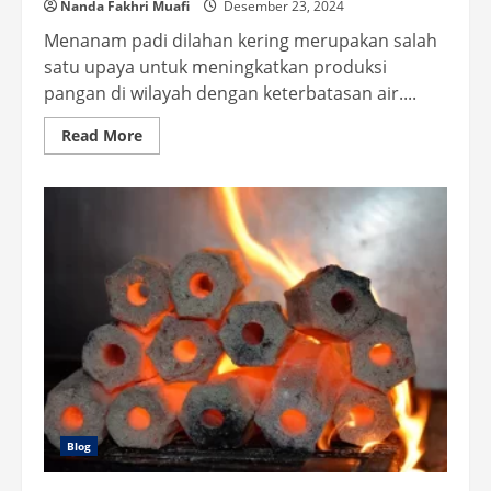
Nanda Fakhri Muafi
Desember 23, 2024
Menanam padi dilahan kering merupakan salah
satu upaya untuk meningkatkan produksi
pangan di wilayah dengan keterbatasan air....
Read
Read More
more
about
Padi
Dilahan
Kering
Solusi
Tepat
untuk
Ketahanan
Pangan
Blog