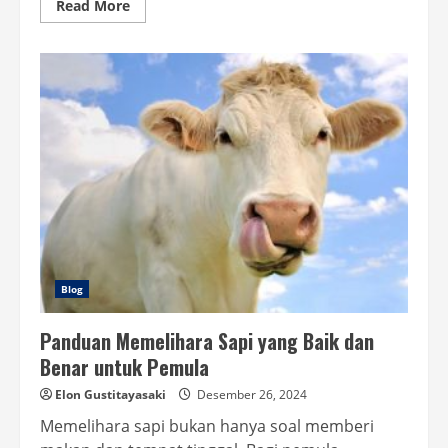
Read
Read More
more
about
Cara
Buat
Bumbu
Kering
yang
Praktis
dan
Lezat
untuk
Semua
Masakan
Blog
Panduan Memelihara Sapi yang Baik dan
Benar untuk Pemula
Elon Gustitayasaki
Desember 26, 2024
Memelihara sapi bukan hanya soal memberi