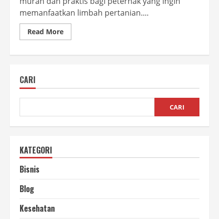
murah dan praktis bagi peternak yang ingin
memanfaatkan limbah pertanian....
Read
Read More
more
about
Cara
Membuat
Pakan
Ternak
CARI
dari
Jerami
Mudah
dan
Murah
CARI
KATEGORI
Bisnis
Blog
Kesehatan