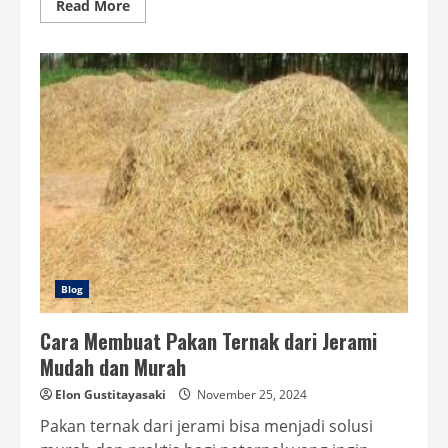
Read
Read More
more
about
Sablon
Kaos
Tulisan
Bima
Menjadi
Pilihan
Populer
untuk
Kaos
Custom
Blog
Cara Membuat Pakan Ternak dari Jerami
Mudah dan Murah
Elon Gustitayasaki
November 25, 2024
Pakan ternak dari jerami bisa menjadi solusi