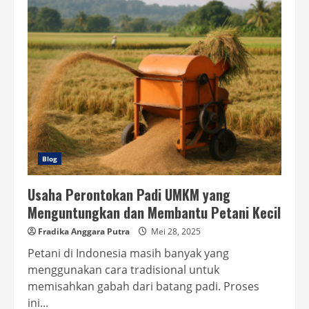
Santan
Segar
Harian
yang
Efisien
untuk
UMKM
dan
Rumahan
Blog
Usaha Perontokan Padi UMKM yang
Menguntungkan dan Membantu Petani Kecil
Fradika Anggara Putra
Mei 28, 2025
Petani di Indonesia masih banyak yang
menggunakan cara tradisional untuk
memisahkan gabah dari batang padi. Proses
ini...