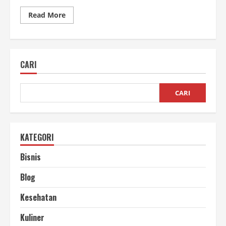
Read
Read More
more
about
Usaha
Perontokan
Padi
UMKM
CARI
yang
Menguntungkan
dan
Membantu
Petani
CARI
Kecil
KATEGORI
Bisnis
Blog
Kesehatan
Kuliner