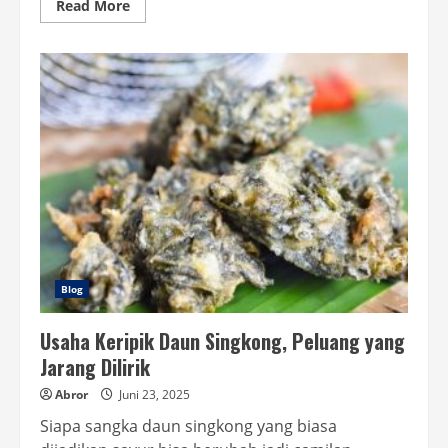
Read
Read More
more
about
Peluang
Usaha
Kripik
Pisang,
yang
Menjanjikan
Blog
Usaha Keripik Daun Singkong, Peluang yang
Jarang Dilirik
Abror
Juni 23, 2025
Siapa sangka daun singkong yang biasa