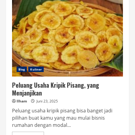
Up
Hago
Cepat,
Main
Tanpa
Tunggu
Lagi!
Blog
Kuliner
Peluang Usaha Kripik Pisang, yang
Menjanjikan
Ilham
Juni 23, 2025
Peluang usaha kripik pisang bisa banget jadi
pilihan buat kamu yang mau mulai bisnis
rumahan dengan modal...