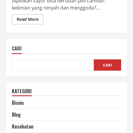
dijadikan sayur bisa berubah jadi camilan
kekinian yang renyah dan menggoda?...
Read
Read More
more
about
Usaha
Keripik
Daun
Singkong,
CARI
Peluang
yang
Jarang
Dilirik
CARI
KATEGORI
Bisnis
Blog
Kesehatan