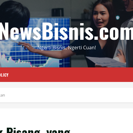
NewsBisnis.co
Ngerti Bisnis, Ngerti Cuan!
LICY
kan
k Pisang, yang