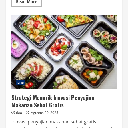
Read
Read More
more
about
Laci
Penyimpanan
Dokumen
Higienis
yang
Praktis
Blog
Strategi Menarik Inovasi Penyajian
Makanan Sehat Gratis
dea
Agustus 29, 2025
Inovasi penyajian makanan sehat gratis