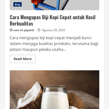
Blog
Cara Mengupas Biji Kopi Cepat untuk Hasil
Berkualitas
uun tri jayanti
Agustus 29, 2025
Cara mengupas biji kopi cepat menjadi kunci
dalam menjaga kualitas produksi, terutama bagi
petani maupun pelaku usaha...
Read
Read More
more
about
Cara
Mengupas
Biji
Kopi
Cepat
untuk
Hasil
Berkualitas