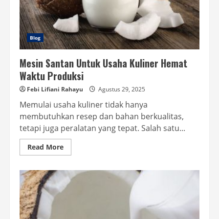
Blog
Mesin Santan Untuk Usaha Kuliner Hemat
Waktu Produksi
Febi Lifiani Rahayu
Agustus 29, 2025
Memulai usaha kuliner tidak hanya
membutuhkan resep dan bahan berkualitas,
tetapi juga peralatan yang tepat. Salah satu...
Read
Read More
more
about
Mesin
Santan
Untuk
Usaha
Kuliner
Hemat
Waktu
Produksi