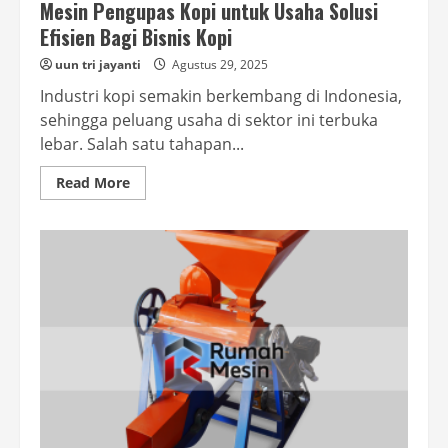
Mesin Pengupas Kopi untuk Usaha Solusi
Efisien Bagi Bisnis Kopi
uun tri jayanti
Agustus 29, 2025
Industri kopi semakin berkembang di Indonesia,
sehingga peluang usaha di sektor ini terbuka
lebar. Salah satu tahapan...
Read
Read More
more
about
Mesin
Pengupas
Kopi
untuk
Usaha
Solusi
Efisien
Bagi
Bisnis
Kopi