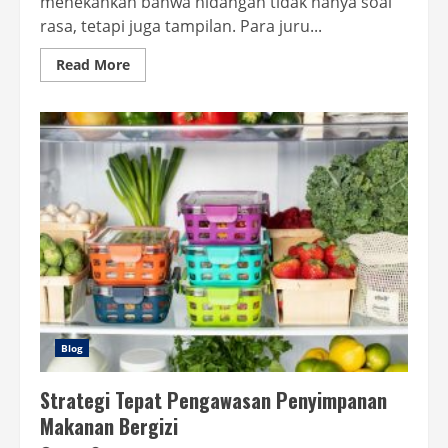
menekankan bahwa hidangan tidak hanya soal
rasa, tetapi juga tampilan. Para juru...
Read
Read More
more
about
Strategi
Menarik
Inovasi
Penyajian
Makanan
Sehat
Gratis
Blog
Strategi Tepat Pengawasan Penyimpanan
Makanan Bergizi