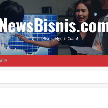
NewsBisnis.co
Ngerti Bisnis, Ngerti Cuan!
LICY