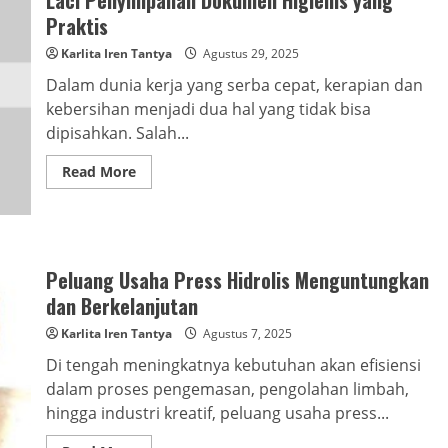
yang
Awet
Praktis
dan
Praktis
Karlita Iren Tantya
Agustus 29, 2025
Dalam dunia kerja yang serba cepat, kerapian dan
kebersihan menjadi dua hal yang tidak bisa
dipisahkan. Salah...
Read
Read More
more
about
Laci
Penyimpanan
Dokumen
Higienis
yang
Peluang Usaha Press Hidrolis Menguntungkan
Praktis
dan Berkelanjutan
Karlita Iren Tantya
Agustus 7, 2025
Di tengah meningkatnya kebutuhan akan efisiensi
dalam proses pengemasan, pengolahan limbah,
hingga industri kreatif, peluang usaha press...