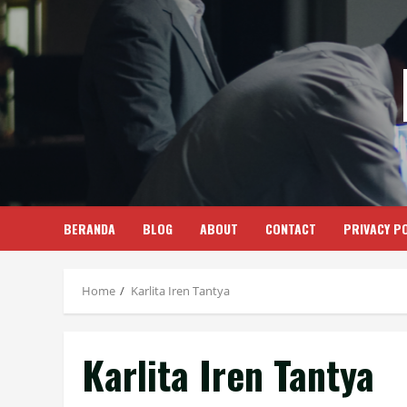
Skip
to
content
BERANDA
BLOG
ABOUT
CONTACT
PRIVACY PO
Home
Karlita Iren Tantya
Karlita Iren Tantya