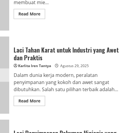
membuat mie...
Read
Read More
more
about
Cara
Mudah
Bikin
Mie
Sendiri
Yang
Laci Tahan Karat untuk Industri yang Awet
Praktis
dan Praktis
Karlita Iren Tantya
Agustus 29, 2025
Dalam dunia kerja modern, peralatan
penyimpanan yang kokoh dan awet sangat
dibutuhkan. Salah satu pilihan terbaik adalah...
Read
Read More
more
about
Laci
Tahan
Karat
untuk
Industri
Laci Penyimpanan Dokumen Higienis yang