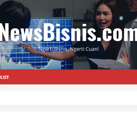
NewsBisnis.co
Ngerti Bisnis, Ngerti Cuan!
LICY