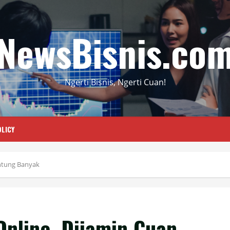
NewsBisnis.co
Ngerti Bisnis, Ngerti Cuan!
LICY
Untung Banyak
Online, Dijamin Cuan