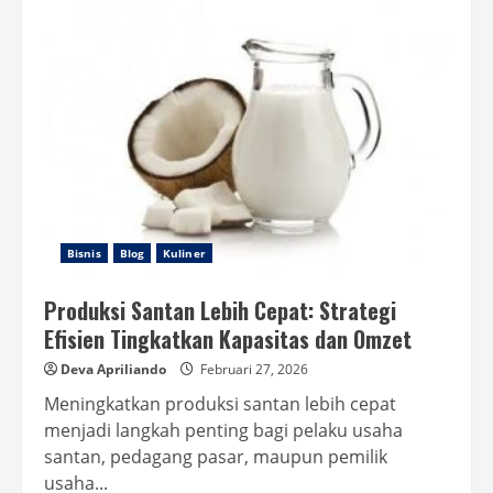
Usaha
Bumbu
Dapur
Segar
yang
Menguntungkan
dan
Mudah
Dijalankan
Bisnis
Blog
Kuliner
Produksi Santan Lebih Cepat: Strategi
Efisien Tingkatkan Kapasitas dan Omzet
Deva Apriliando
Februari 27, 2026
Meningkatkan produksi santan lebih cepat
menjadi langkah penting bagi pelaku usaha
santan, pedagang pasar, maupun pemilik
usaha...