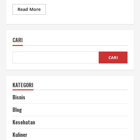
Read
Read More
more
about
Produksi
Santan
Lebih
Cepat:
CARI
Strategi
Efisien
Tingkatkan
Kapasitas
dan
CARI
Omzet
KATEGORI
Bisnis
Blog
Kesehatan
Kuliner