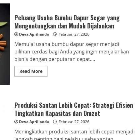
Peluang Usaha Bumbu Dapur Segar yang
Menguntungkan dan Mudah Dijalankan
Deva Apriliando
Februari 27, 2026
Memulai usaha bumbu dapur segar menjadi
pilihan cerdas bagi Anda yang ingin menjalankan
bisnis dengan perputaran cepat....
Read
Read More
more
about
Peluang
Usaha
Bumbu
Dapur
Segar
Produksi Santan Lebih Cepat: Strategi Efisien
yang
Menguntungkan
Tingkatkan Kapasitas dan Omzet
dan
Mudah
Deva Apriliando
Februari 27, 2026
Dijalankan
Meningkatkan produksi santan lebih cepat menjadi
langkah penting bagi pelaku usaha santan,