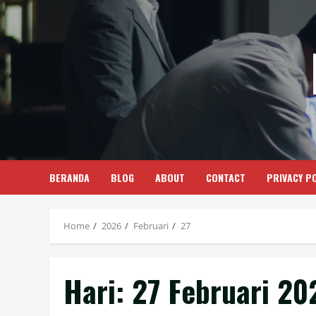
Skip
to
content
BERANDA
BLOG
ABOUT
CONTACT
PRIVACY PO
Home
2026
Februari
27
Hari:
27 Februari 20