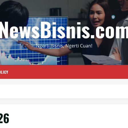
NewsBisnis.co
Ngerti Bisnis, Ngerti Cuan!
LICY
26