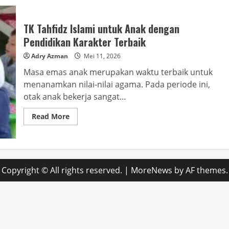
TK Tahfidz Islami untuk Anak dengan
Pendidikan Karakter Terbaik
Adry Azman
Mei 11, 2026
Masa emas anak merupakan waktu terbaik untuk
menanamkan nilai-nilai agama. Pada periode ini,
otak anak bekerja sangat...
Read
Read More
more
about
TK
Tahfidz
Islami
untuk
Anak
Copyright © All rights reserved.
|
MoreNews
by AF themes.
dengan
Pendidikan
Karakter
Terbaik