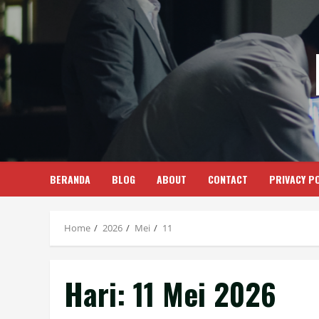
Skip
to
content
BERANDA
BLOG
ABOUT
CONTACT
PRIVACY PO
Home
2026
Mei
11
Hari:
11 Mei 2026