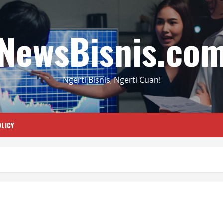
NewsBisnis.co
Ngerti Bisnis, Ngerti Cuan!
LICY