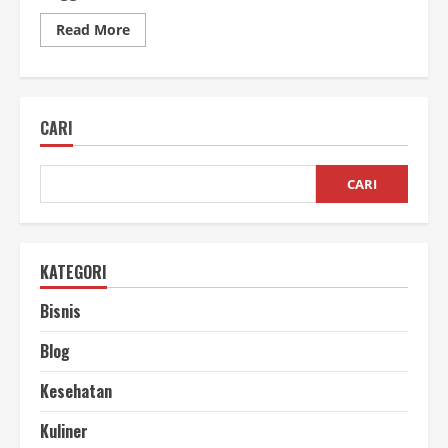
Read
Read More
more
about
10
Bahan
Baju
Kaos
CARI
yang
Bagus
dan
Adem
untuk
CARI
Dipakai
Sehari-
hari
KATEGORI
Bisnis
Blog
Kesehatan
Kuliner