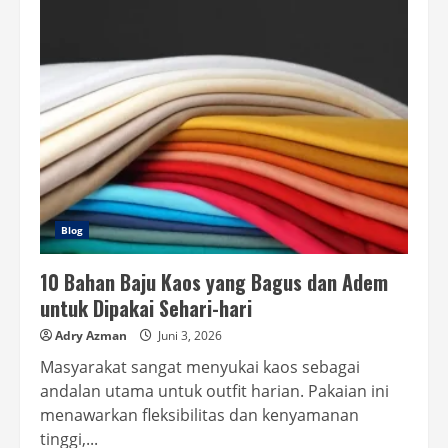
Usaha
Minuman
dengan
Modal
Terbatas
yang
Terbukti
Cuan
Sejak
Hari
Pertama
Blog
10 Bahan Baju Kaos yang Bagus dan Adem
untuk Dipakai Sehari-hari
Adry Azman
Juni 3, 2026
Masyarakat sangat menyukai kaos sebagai
andalan utama untuk outfit harian. Pakaian ini
menawarkan fleksibilitas dan kenyamanan
tinggi,...