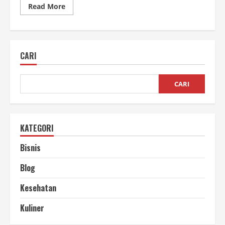
Read
Read More
more
about
Manfaat
AI
Untuk
Bisnis
CARI
Biar
Makin
Gacor!
CARI
KATEGORI
Bisnis
Blog
Kesehatan
Kuliner