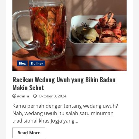
Biar
Nggak
Cepet
K.O.
Blog
Kuliner
Racikan Wedang Uwuh yang Bikin Badan
Makin Sehat
admin
Oktober 3, 2024
Kamu pernah denger tentang wedang uwuh?
Nah, wedang uwuh itu salah satu minuman
tradisional khas Jogja yang...
Read
Read More
more