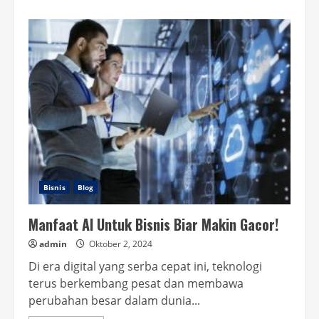
about
Racikan
Wedang
Uwuh
yang
Bikin
Badan
Makin
Sehat
Bisnis
Blog
Manfaat AI Untuk Bisnis Biar Makin Gacor!
admin
Oktober 2, 2024
Di era digital yang serba cepat ini, teknologi
terus berkembang pesat dan membawa
perubahan besar dalam dunia...