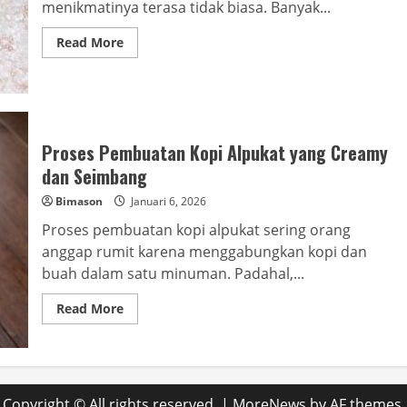
menikmatinya terasa tidak biasa. Banyak...
Read
Read More
more
about
Efek
Makan
Biji
Kopi
Sangrai
bagi
Proses Pembuatan Kopi Alpukat yang Creamy
Tubuh
dan Seimbang
Bimason
Januari 6, 2026
Proses pembuatan kopi alpukat sering orang
anggap rumit karena menggabungkan kopi dan
buah dalam satu minuman. Padahal,...
Read
Read More
more
about
Proses
Pembuatan
Kopi
Alpukat
yang
Copyright © All rights reserved.
|
MoreNews
by AF themes.