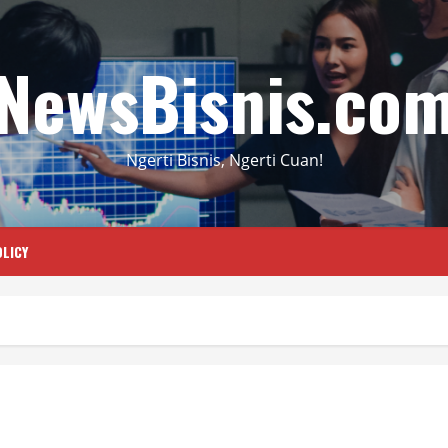
NewsBisnis.co
Ngerti Bisnis, Ngerti Cuan!
LICY