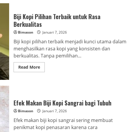
Biji Kopi Pilihan Terbaik untuk Rasa
Berkualitas
Bimason
Januari 7, 2026
Biji kopi pilihan terbaik menjadi kunci utama dalam
menghasilkan rasa kopi yang konsisten dan
berkualitas. Tanpa pemilihan...
Read
Read More
more
about
Biji
Kopi
Pilihan
Terbaik
untuk
Rasa
Efek Makan Biji Kopi Sangrai bagi Tubuh
Berkualitas
Bimason
Januari 7, 2026
Efek makan biji kopi sangrai sering membuat
penikmat kopi penasaran karena cara