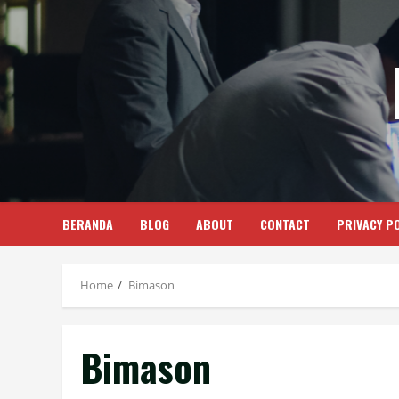
Skip
to
content
BERANDA
BLOG
ABOUT
CONTACT
PRIVACY PO
Home
Bimason
Bimason