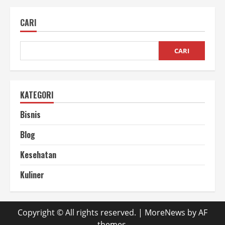
Anti
Rayap
Layanan
CARI
Lengkap
Terbaik
dan
Terpercaya
CARI
KATEGORI
Bisnis
Blog
Kesehatan
Kuliner
Copyright © All rights reserved.
|
MoreNews
by AF
themes.