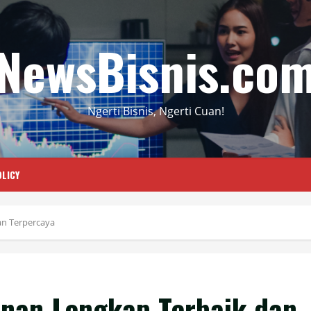
NewsBisnis.co
Ngerti Bisnis, Ngerti Cuan!
LICY
an Terpercaya
anan Lengkap Terbaik dan