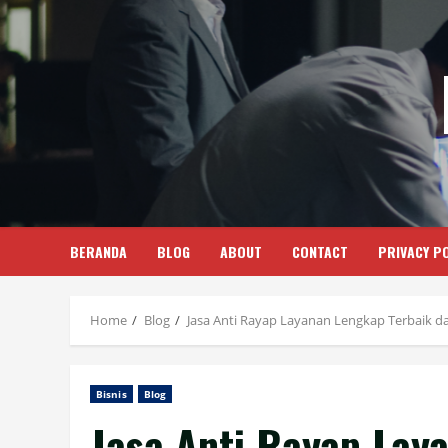
Skip
to
content
BERANDA
BLOG
ABOUT
CONTACT
PRIVACY PO
Home
Blog
Jasa Anti Rayap Layanan Lengkap Terbaik d
Bisnis
Blog
Jasa Anti Rayap Lay