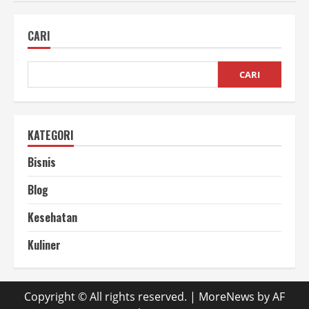
Sepak
Bola
Full
CARI
Custom
CARI
KATEGORI
Bisnis
Blog
Kesehatan
Kuliner
Copyright © All rights reserved.
|
MoreNews
by AF