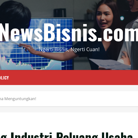
NewsBisnis.co
Ngerti Bisnis, Ngerti Cuan!
LICY
aha Menguntungkan!
g Industri Peluang Usaha