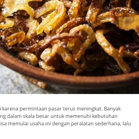
i karena permintaan pasar terus meningkat. Banyak
ng dalam skala besar untuk memenuhi kebutuhan
bisa memulai usaha ini dengan peralatan sederhana, lalu
.