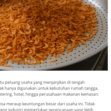
tu peluang usaha yang menjanjikan di tengah
dak hanya digunakan untuk kebutuhan rumah tangga,
katering, hotel, hingga perusahaan makanan kemasan.
sa meraup keuntungan besar dari usaha ini. Tidak
oreng industri memerlukan perencanaan yang lebih