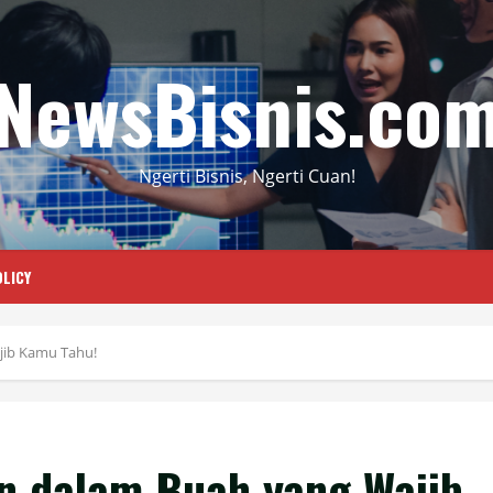
NewsBisnis.co
Ngerti Bisnis, Ngerti Cuan!
LICY
jib Kamu Tahu!
n dalam Buah yang Wajib