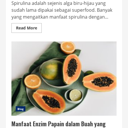
Spirulina adalah sejenis alga biru-hijau yang
sudah lama dipakai sebagai superfood. Banyak
yang mengaitkan manfaat spirulina dengan...
Read
Read More
more
about
Manfaat
Spirulina
untuk
Kecantikan
yang
Jarang
Diketahui
Blog
Manfaat Enzim Papain dalam Buah yang