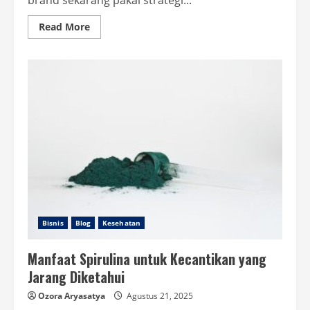
brand sekarang pakai strategi...
Read
Read More
more
about
Strategi
Marketing
Produk
Anti
Mainstream
yang
Bikin
Makin
Eksis!
Bisnis
Blog
Kesehatan
Manfaat Spirulina untuk Kecantikan yang
Jarang Diketahui
Ozora Aryasatya
Agustus 21, 2025