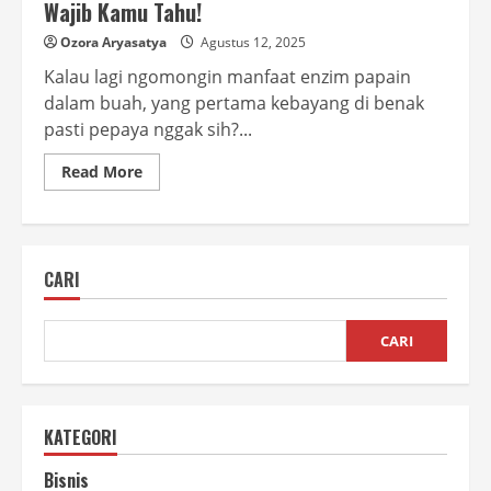
Wajib Kamu Tahu!
Ozora Aryasatya
Agustus 12, 2025
Kalau lagi ngomongin manfaat enzim papain
dalam buah, yang pertama kebayang di benak
pasti pepaya nggak sih?...
Read
Read More
more
about
Manfaat
Enzim
Papain
dalam
CARI
Buah
yang
Wajib
Kamu
Tahu!
CARI
KATEGORI
Bisnis