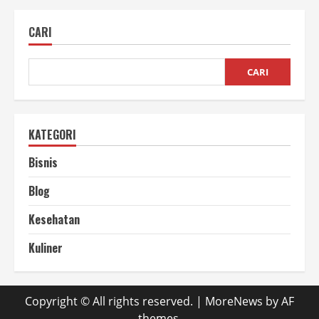
Spirulina
untuk
Kecantikan
CARI
yang
Jarang
Diketahui
CARI
KATEGORI
Bisnis
Blog
Kesehatan
Kuliner
Copyright © All rights reserved.
|
MoreNews
by AF
themes.