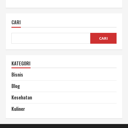
about
Biji
Kopi
Pilihan
Terbaik
CARI
untuk
Rasa
Berkualitas
CARI
KATEGORI
Bisnis
Blog
Kesehatan
Kuliner