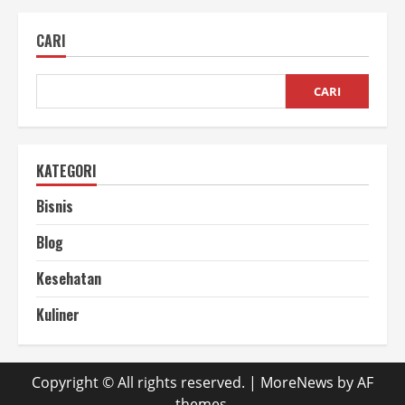
Kopi
Pilihan
Terbaik
CARI
untuk
Rasa
Berkualitas
CARI
KATEGORI
Bisnis
Blog
Kesehatan
Kuliner
Copyright © All rights reserved.
|
MoreNews
by AF
themes.