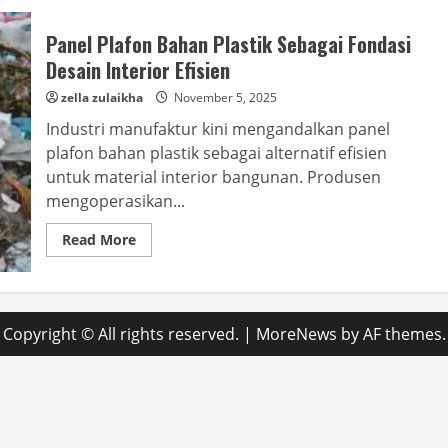
Panel Plafon Bahan Plastik Sebagai Fondasi
Desain Interior Efisien
zella zulaikha
November 5, 2025
Industri manufaktur kini mengandalkan panel
plafon bahan plastik sebagai alternatif efisien
untuk material interior bangunan. Produsen
mengoperasikan...
Read
Read More
more
about
Panel
Plafon
Bahan
Plastik
Copyright © All rights reserved.
|
MoreNews
by AF themes.
Sebagai
Fondasi
Desain
Interior
Efisien