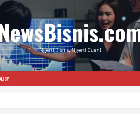
NewsBisnis.co
Ngerti Bisnis, Ngerti Cuan!
LICY