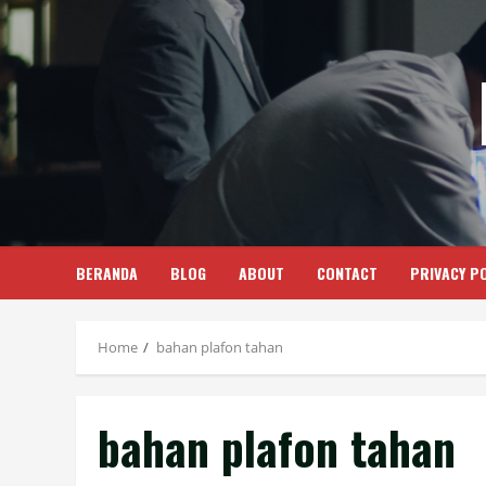
Skip
to
content
BERANDA
BLOG
ABOUT
CONTACT
PRIVACY PO
Home
bahan plafon tahan
bahan plafon tahan