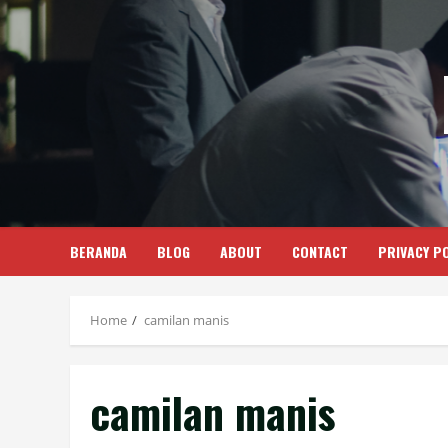
Skip
to
content
BERANDA
BLOG
ABOUT
CONTACT
PRIVACY PO
Home
camilan manis
camilan manis