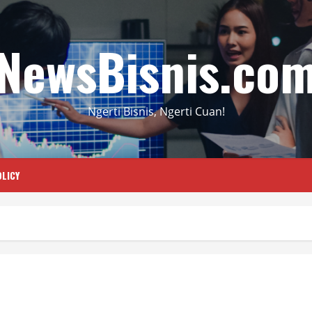
NewsBisnis.co
Ngerti Bisnis, Ngerti Cuan!
LICY