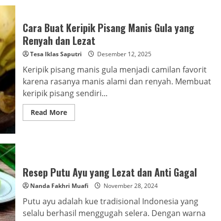
Cara Buat Keripik Pisang Manis Gula yang
Renyah dan Lezat
Tesa Iklas Saputri
Desember 12, 2025
Keripik pisang manis gula menjadi camilan favorit
karena rasanya manis alami dan renyah. Membuat
keripik pisang sendiri...
Read
Read More
more
about
Cara
Buat
Keripik
Pisang
Manis
Gula
Resep Putu Ayu yang Lezat dan Anti Gagal
yang
Renyah
Nanda Fakhri Muafi
November 28, 2024
dan
Lezat
Putu ayu adalah kue tradisional Indonesia yang
selalu berhasil menggugah selera. Dengan warna