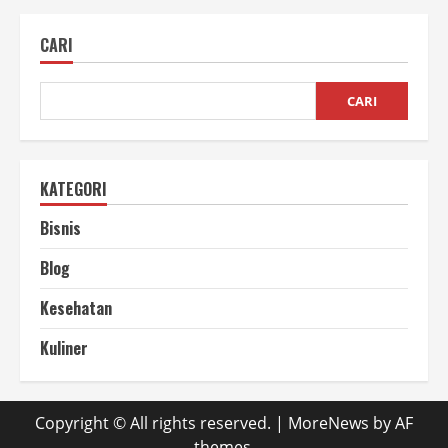
Keripik
Daun
Singkong,
CARI
Peluang
yang
Jarang
Dilirik
CARI
KATEGORI
Bisnis
Blog
Kesehatan
Kuliner
Copyright © All rights reserved.
|
MoreNews
by AF
themes.