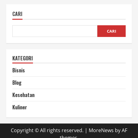
Membuat
Pagar
dari
CARI
Bambu
untuk
Mempercantik
Rumah
CARI
KATEGORI
Bisnis
Blog
Kesehatan
Kuliner
Copyright © All rights reserved.
|
MoreNews
by AF
themes.