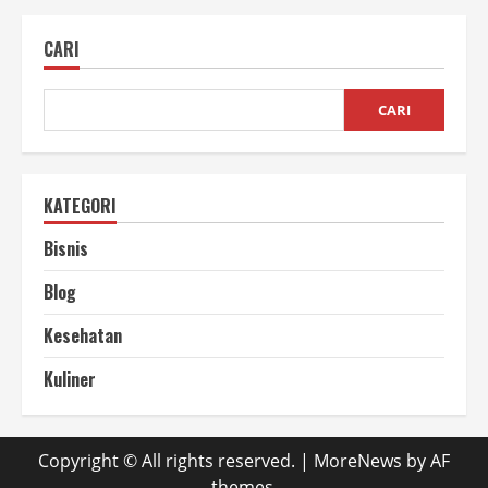
Membuat
Vacuum
Sealer
CARI
Sederhana
di
Rumah
CARI
KATEGORI
Bisnis
Blog
Kesehatan
Kuliner
Copyright © All rights reserved.
|
MoreNews
by AF
themes.