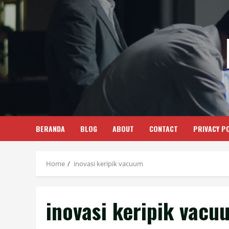
Skip
to
content
BERANDA
BLOG
ABOUT
CONTACT
PRIVACY PO
Home
inovasi keripik vacuum
inovasi keripik vacu