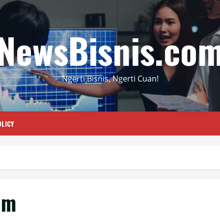
NewsBisnis.co
Ngerti Bisnis, Ngerti Cuan!
LICY
um