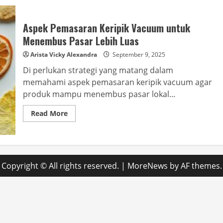
Aspek Pemasaran Keripik Vacuum untuk
Menembus Pasar Lebih Luas
Arista Vicky Alexandra
September 9, 2025
Di perlukan strategi yang matang dalam
memahami aspek pemasaran keripik vacuum agar
produk mampu menembus pasar lokal...
Read
Read More
more
about
Aspek
Pemasaran
Keripik
Vacuum
untuk
Copyright © All rights reserved.
|
MoreNews
by AF themes.
Menembus
Pasar
Lebih
Luas