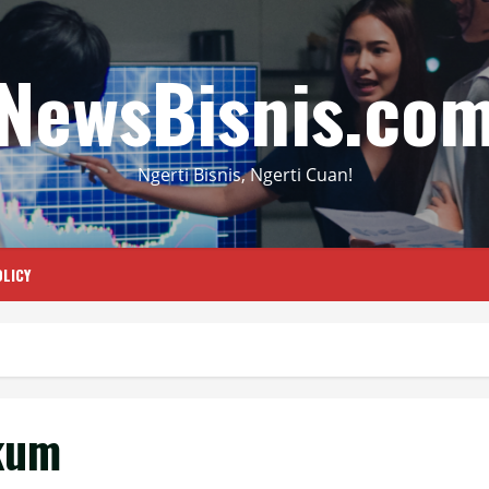
NewsBisnis.co
Ngerti Bisnis, Ngerti Cuan!
LICY
kum