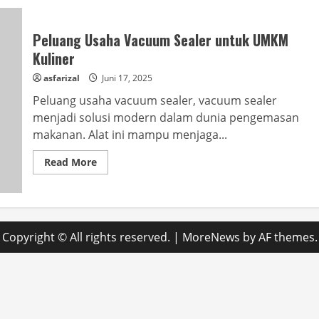
Peluang Usaha Vacuum Sealer untuk UMKM
Kuliner
asfarizal
Juni 17, 2025
Peluang usaha vacuum sealer, vacuum sealer
menjadi solusi modern dalam dunia pengemasan
makanan. Alat ini mampu menjaga...
Read
Read More
more
about
Peluang
Usaha
Vacuum
Sealer
untuk
Copyright © All rights reserved.
|
MoreNews
by AF themes.
UMKM
Kuliner