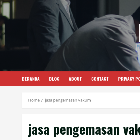
Skip
to
content
BERANDA
BLOG
ABOUT
CONTACT
PRIVACY PO
Home
jasa pengemasan vakum
jasa pengemasan va