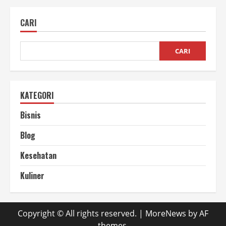
Jenis
Rumput
untuk
CARI
Pakan
Domba
Berkualitas
CARI
KATEGORI
Bisnis
Blog
Kesehatan
Kuliner
Copyright © All rights reserved.
|
MoreNews
by AF
themes.