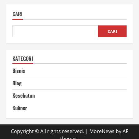
Jenis
Rumput
untuk
CARI
Pakan
Domba
Berkualitas
CARI
KATEGORI
Bisnis
Blog
Kesehatan
Kuliner
Copyright © All rights reserved.
|
MoreNews
by AF
themes.